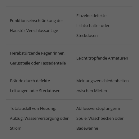
+44 1234 567 890
Einzelne defekte
Drop us a line
Funktionseinschränkung der
Lichtschalter oder
info@yourdomain.com
Haustür-Verschlussanlage
Steckdosen
About us
Herabstürzende Regenrinnen,
Leicht tropfende Armaturen
Lorem ipsum dolor sit amet, consectetuer
Gerüstteile oder Fassadenteile
adipiscing elit.
Aenean commodo ligula eget dolor. Aenean
Brände durch defekte
Meinungsverschiedenheiten
massa. Cum sociis natoque penatibus et
Leitungen oder Steckdosen
zwischen Mietern
magnis dis parturient montes, nascetur
ridiculus mus. Donec quam felis, ultricies nec.
Totalausfall von Heizung,
Abflussverstopfungen in
Aufzug, Wasserversorgung oder
Spüle, Waschbecken oder
Strom
Badewanne