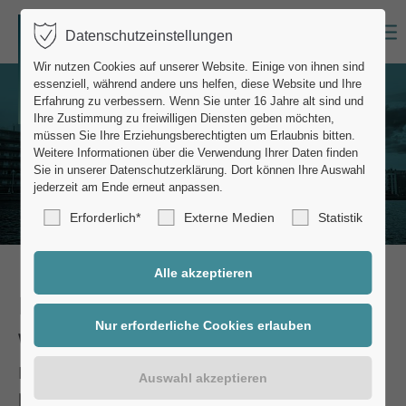
Datenschutzeinstellungen
Login
Wir nutzen Cookies auf unserer Website. Einige von ihnen sind
essenziell, während andere uns helfen, diese Website und Ihre
Benutzername
Erfahrung zu verbessern.
Wenn Sie unter 16 Jahre alt sind und
Ihre Zustimmung zu freiwilligen Diensten geben möchten,
müssen Sie Ihre Erziehungsberechtigten um Erlaubnis bitten.
Weitere Informationen über die Verwendung Ihrer Daten finden
Sie in unserer Datenschutzerklärung.
Dort können Ihre Auswahl
Passwort
jederzeit am Ende erneut anpassen.
Erforderlich*
Externe Medien
Statistik
Anmelden
Rohrbruch, Stromausfall & Co
Register
|
Lost your password?
Wann Sie den Notdienst rufen sollten
Support
Ein Rohrbruch mitten in der Nacht oder
plötzlich kein Strom mehr – derartige