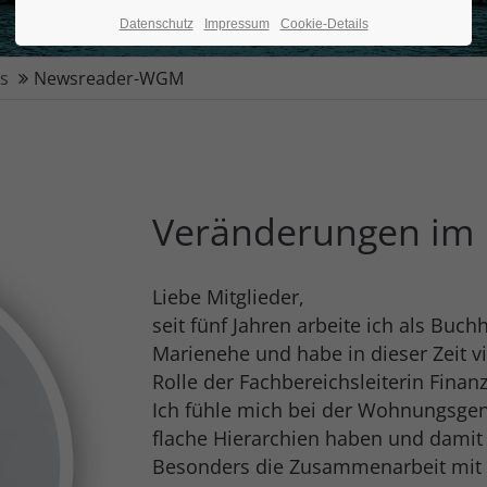
Datenschutz
Impressum
Cookie-Details
es
Newsreader-WGM
Veränderungen im 
Liebe Mitglieder,
seit fünf Jahren arbeite ich als Bu
Marienehe und habe in dieser Zeit vi
Rolle der Fachbereichsleiterin Fin
Ich fühle mich bei der Wohnungsgen
flache Hierarchien haben und damit
Besonders die Zusammenarbeit mit