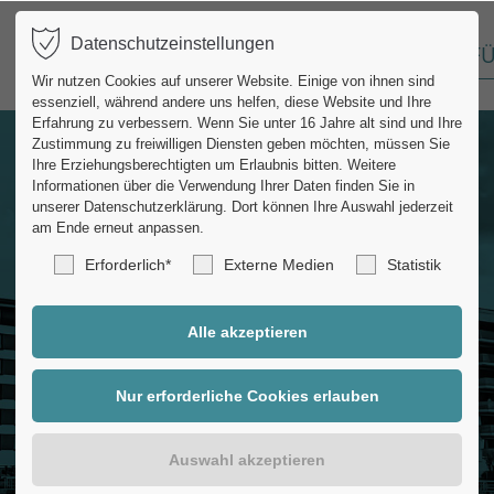
Datenschutzeinstellungen
START
DIE WG
FÜ
port
Get in touch
Wir nutzen Cookies auf unserer Website. Einige von ihnen sind
essenziell, während andere uns helfen, diese Website und Ihre
ipsum dolor sit amet:
Cybersteel Inc.
Erfahrung zu verbessern.
Wenn Sie unter 16 Jahre alt sind und Ihre
Zustimmung zu freiwilligen Diensten geben möchten, müssen Sie
376-293 City Road, Suite
Ihre Erziehungsberechtigten um Erlaubnis bitten.
Weitere
San Francisco, CA 94102
Informationen über die Verwendung Ihrer Daten finden Sie in
4h
unserer Datenschutzerklärung.
Dort können Ihre Auswahl jederzeit
am Ende erneut anpassen.
/ 365days
Have any questions?
Erforderlich*
Externe Medien
Statistik
+44 1234 567 890
Drop us a line
er support for our
info@yourdomain.co
mers
Fri 8:00am - 5:00pm
(GMT